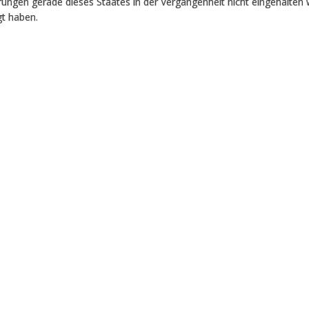
ungen gerade dieses Staates in der Vergangenheit nicht eingehalten 
gt haben.