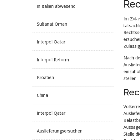
Rec
in Italien abwesend
Im Zuläs
Sultanat Oman
tatsächl
Rechtss
ersuchen
Interpol Qatar
Zulässig
Nach der
Interpol Reform
Ausliefe
einzuhol
Kroatien
stellen.
Rec
China
Völkerre
Interpol Qatar
Ausliefe
Belastb
Aussagek
Auslieferungsersuchen
Stelle d