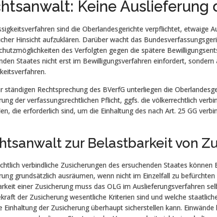
htsanwalt: Keine Auslieferung
sigkeitsverfahren sind die Oberlandesgerichte verpflichtet, etwaige Au
icher Hinsicht aufzuklären. Darüber wacht das Bundesverfassungsgeri
chutzmöglichkeiten des Verfolgten gegen die spätere Bewilligungsen
den Staates nicht erst im Bewilligungsverfahren einfordert, sondern 
keitsverfahren.
 ständigen Rechtsprechung des BVerfG unterliegen die Oberlandesgeri
rung der verfassungsrechtlichen Pflicht, ggfs. die völkerrechtlich ve
en, die erforderlich sind, um die Einhaltung des nach Art. 25 GG verbi
htsanwalt zur Belastbarkeit von Z
chtlich verbindliche Zusicherungen des ersuchenden Staates können Be
rung grundsätzlich ausräumen, wenn nicht im Einzelfall zu befürchten i
arkeit einer Zusicherung muss das OLG im Auslieferungsverfahren sel
raft der Zusicherung wesentliche Kriterien sind und welche staatlich
ie Einhaltung der Zusicherung überhaupt sicherstellen kann. Einwände