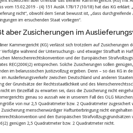
geht inzwischen aber offenbar das Berliner Kammergericht (KG) mit 
s vom 15.02.2019 - (4) 151 AuslA 178/17 (10/18) hat das KG erklärt: 
ieferung nicht“, obwohl dem Senat bewusst ist, „dass durchgreifende 
ingungen im ersuchenden Staat vorliegen“.
läßt aber Zusicherungen im Auslieferung
iner Kammergericht (KG) verlässt sich trotzdem auf Zusicherungen de
 Verfolgte während der Untersuchungs- und etwaiger Strafhaft in Haf
schen Menschenrechtskonvention und der Europäischen Strafvollzug
ates REC(2006)2) entsprechen. Solche Zusicherungen sollen genügen
nden im belarussischen Justizvollzug ergeben. Denn – so das KG in d
- im Auslieferungsverkehr zwischen Deutschland und anderen Staaten 
ung der Grundsätze der Rechtsstaatlichkeit und des Menschenrechtssc
nicht im Einzelfall zu erwarten sei, dass die Zusicherung nicht eingehal
mergerichts genau so aussah wie in unserem Fall des OLG München
mgröße von nur 2,5 Quadratmeter bzw. 2 Quadratmeter zugesichert wu
e Zusicherung menschenwürdiger Haftunterbringung nicht eingehalten
nrechtskonvention und den Europäischen Strafvollzugsgrundsätzen 
6)2) genügen 2,5 Quadratmeter bzw. 2 Quadratmeter nicht.