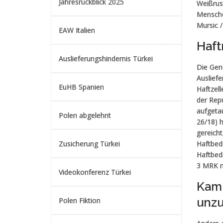
Jahresrückblick 2025
Weißruss
Men­sch
Mursic /
EAW Italien
Haft
Auslieferungshindernis Türkei
Die Gene
Ausliefe
EuHB Spanien
Haftzel
der Rep
aufgeta
Polen abgelehnt
26/18) 
gereicht
Zusicherung Türkei
Haftbedi
Haftbed
3 MRK n
Videokonferenz Türkei
Kamm
unzu
Polen Fiktion