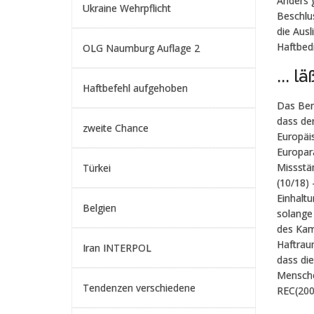
Anders 
Ukraine Wehrpflicht
Beschlus
die Ausl
Haftbed
OLG Naumburg Auflage 2
... 
Haftbefehl aufgehoben
Das Berl
dass der
zweite Chance
Europäi
Europar
Missstä
Türkei
(10/18) 
Einhalt
Belgien
solange 
des Kam
Haftrau
Iran INTERPOL
dass di
Mensche
Tendenzen verschiedene
REC(200