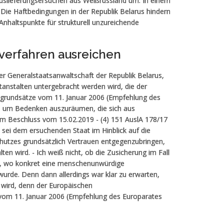
Auslieferungsersuchen aus Weißrussland um. In einem
„Die Haftbedingungen in der Republik Belarus hindern
Anhaltspunkte für strukturell unzureichende
sverfahren ausreichen
r Generalstaatsanwaltschaft der Republik Belarus,
tanstalten untergebracht werden wird, die der
sgrundsätze vom 11. Januar 2006 (Empfehlung des
, um Bedenken auszuräumen, die sich aus
em Beschluss vom 15.02.2019 - (4) 151 AuslA 178/17
sei dem ersuchenden Staat im Hinblick auf die
hutzes grundsätzlich Vertrauen entgegenzubringen,
ten wird. - Ich weiß nicht, ob die Zusicherung im Fall
, wo konkret eine menschenunwürdige
rde. Denn dann allerdings war klar zu erwarten,
 wird, denn der Europäischen
vom 11. Januar 2006 (Empfehlung des Europarates