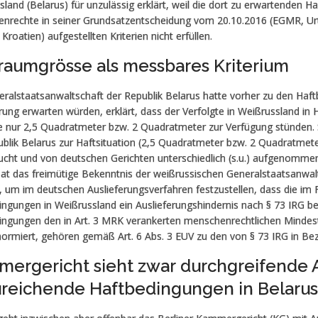
land (Belarus) für unzulässig erklärt, weil die dort zu erwartenden 
enrechte in seiner Grundsatzentscheidung vom 20.10.2016 (EGMR, Ur
 Kroatien) aufgestellten Kriterien nicht erfüllen.
raumgrösse als messbares Kriterium
ralstaatsanwaltschaft der Republik Belarus hatte vorher zu den Haft
rung erwarten würden, erklärt, dass der Verfolgte in Weißrussland in
le nur 2,5 Quadratmeter bzw. 2 Quadratmeter zur Verfügung stünden. 
ublik Belarus zur Haftsituation (2,5 Quadratmeter bzw. 2 Quadratmet
ucht und von deutschen Gerichten unterschiedlich (s.u.) aufgenomm
hat das freimütige Bekenntnis der weißrussischen Generalstaatsanw
, um im deutschen Auslieferungsverfahren festzustellen, dass die im 
ngungen in Weißrus­sland ein Auslieferungshindernis nach § 73 IRG begr
in­gungen den in Art. 3 MRK verankerten menschenrechtlichen Mindest
ormiert, gehören gemäß Art. 6 Abs. 3 EUV zu den von § 73 IRG in B
ergericht sieht zwar durchgreifende An
reichende Haftbedingungen in Belarus .