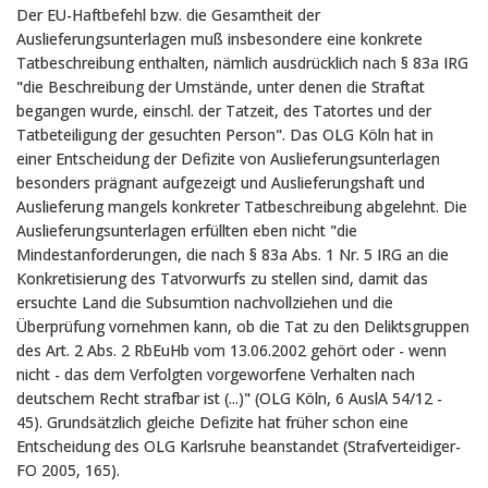
Der EU-Haftbefehl bzw. die Gesamtheit der
Auslieferungsunterlagen muß insbesondere eine konkrete
Tatbeschreibung enthalten, nämlich ausdrücklich nach § 83a IRG
"die Beschreibung der Umstände, unter denen die Straftat
begangen wurde, einschl. der Tatzeit, des Tatortes und der
Tatbeteiligung der gesuchten Person". Das OLG Köln hat in
einer Entscheidung der Defizite von Auslieferungsunterlagen
besonders prägnant aufgezeigt und Auslieferungshaft und
Auslieferung mangels konkreter Tatbeschreibung abgelehnt. Die
Auslieferungsunterlagen erfüllten eben nicht "die
Mindestanforderungen, die nach § 83a Abs. 1 Nr. 5 IRG an die
Konkretisierung des Tatvorwurfs zu stellen sind, damit das
ersuchte Land die Subsumtion nachvollziehen und die
Überprüfung vornehmen kann, ob die Tat zu den Deliktsgruppen
des Art. 2 Abs. 2 RbEuHb vom 13.06.2002 gehört oder - wenn
nicht - das dem Verfolgten vorgeworfene Verhalten nach
deutschem Recht strafbar ist (...)" (OLG Köln, 6 AuslA 54/12 -
45). Grundsätzlich gleiche Defizite hat früher schon eine
Entscheidung des OLG Karlsruhe beanstandet (Strafverteidiger-
FO 2005, 165).